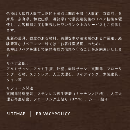
色禅は大阪府大阪市大正区を拠点に関西全域（大阪府、京都府、兵
庫県、奈良県、和歌山県、滋賀県）で最先端技術のリペア技術を駆
使し、お客様満足度を重視したワンランク上のサービスをご提供し
ます。
最新の道具、強度のある材料、綺麗な車や清潔感のある作業服、経
験豊富なリペアマン、総ては「お客様満足度」のために。
色禅はリペアを通して依頼者様の信頼を守ることをお約束いたしま
す。
リペア全般：
アルミサッシ、アルミ手摺、外壁、樹脂サッシ、玄関扉、フローリ
ング、石材、ステンレス、人工大理石、サイディング、木製建具、
タイル等
リフォーム関連：
玄関扉特殊塗装、ステンレス再生研磨（キッチン／浴槽）、人工大
理石再生研磨、フローリング上貼り（3mm）、シート貼り
SITEMAP
PRIVACYPOLICY