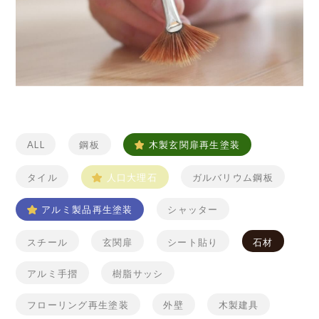
©2018 SHIKIZEN
ALL
鋼板
木製玄関扉再生塗装
タイル
人口大理石
ガルバリウム鋼板
アルミ製品再生塗装
シャッター
スチール
玄関扉
シート貼り
石材
アルミ手摺
樹脂サッシ
フローリング再生塗装
外壁
木製建具