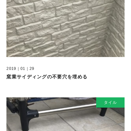
2019
｜
01
｜
29
窯業サイディングの不要穴を埋める
タイル