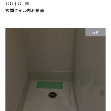
2018
｜
11
｜
08
玄関タイル割れ補修
石材