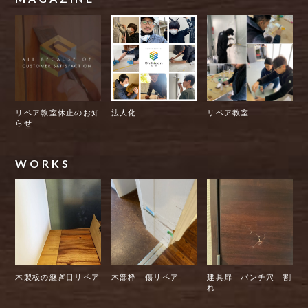
リペア教室休止のお知
法人化
リペア教室
らせ
WORKS
木製板の継ぎ目リペア
木部枠 傷リペア
建具扉 パンチ穴 割
れ