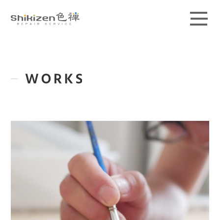
ABOUT
GUIDE
MAGAZINE
WORKS
PRICE / AREA
SCHOOL
CONTACT
ACCESS