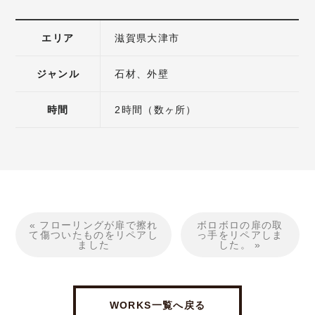
エリア
滋賀県大津市
ジャンル
石材
外壁
時間
2時間（数ヶ所）
« フローリングが扉で擦れ
ボロボロの扉の取
て傷ついたものをリペアし
っ手をリペアしま
ました
した。 »
WORKS一覧へ戻る