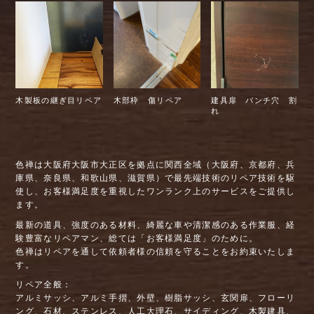
木製板の継ぎ目リペア
木部枠 傷リペア
建具扉 パンチ穴 割
れ
色禅は大阪府大阪市大正区を拠点に関西全域（大阪府、京都府、兵
庫県、奈良県、和歌山県、滋賀県）で最先端技術のリペア技術を駆
使し、お客様満足度を重視したワンランク上のサービスをご提供し
ます。
最新の道具、強度のある材料、綺麗な車や清潔感のある作業服、経
験豊富なリペアマン、総ては「お客様満足度」のために。
色禅はリペアを通して依頼者様の信頼を守ることをお約束いたしま
す。
リペア全般：
アルミサッシ、アルミ手摺、外壁、樹脂サッシ、玄関扉、フローリ
ング、石材、ステンレス、人工大理石、サイディング、木製建具、