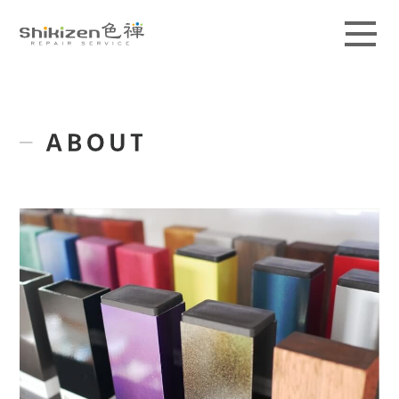
ABOUT
GUIDE
MAGAZINE
WORKS
PRICE / AREA
SCHOOL
CONTACT
ACCESS