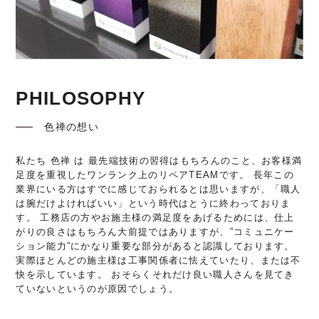
©2018 SHIKIZEN
PHILOSOPHY
色禅の想い
私たち 色禅 は 最先端技術の習得はもちろんのこと、お客様満
足度を重視したワンランク上のリペアTEAMです。 長年この
業界にいる方はすでに感じておられるとは思いますが、「職人
は腕だけよければいい」という時代はとうに終わっておりま
す。 工務店の方やお施主様の満足度をあげるためには、仕上
がりの良さはもちろん大前提ではありますが、”コミュニケー
ション能力”にかなり重要な部分があると認識しております。
実際ほとんどの施主様は工事関係者に怯えていたり、または不
快を示しています。 おそらくそれだけ良い職人さんを見てき
ていないというのが原因でしょう。