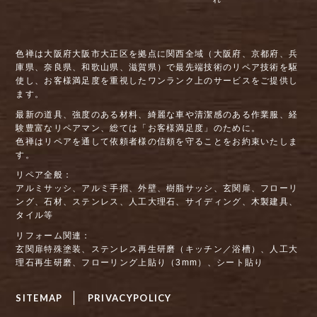
色禅は大阪府大阪市大正区を拠点に関西全域（大阪府、京都府、兵
庫県、奈良県、和歌山県、滋賀県）で最先端技術のリペア技術を駆
使し、お客様満足度を重視したワンランク上のサービスをご提供し
ます。
最新の道具、強度のある材料、綺麗な車や清潔感のある作業服、経
験豊富なリペアマン、総ては「お客様満足度」のために。
色禅はリペアを通して依頼者様の信頼を守ることをお約束いたしま
す。
リペア全般：
アルミサッシ、アルミ手摺、外壁、樹脂サッシ、玄関扉、フローリ
ング、石材、ステンレス、人工大理石、サイディング、木製建具、
タイル等
リフォーム関連：
玄関扉特殊塗装、ステンレス再生研磨（キッチン／浴槽）、人工大
理石再生研磨、フローリング上貼り（3mm）、シート貼り
SITEMAP
PRIVACYPOLICY