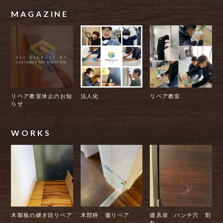
MAGAZINE
リペア教室休止のお知
法人化
リペア教室
らせ
WORKS
木製板の継ぎ目リペア
木部枠 傷リペア
建具扉 パンチ穴 割
れ