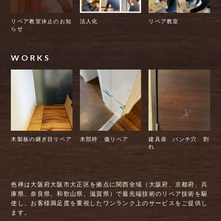
リペア教室休止のお知
法人化
リペア教室
らせ
WORKS
木製板の継ぎ目リペア
木部枠 傷リペア
建具扉 パンチ穴 割
れ
色禅は大阪府大阪市大正区を拠点に関西全域（大阪府、京都府、兵
庫県、奈良県、和歌山県、滋賀県）で最先端技術のリペア技術を駆
使し、お客様満足度を重視したワンランク上のサービスをご提供し
ます。