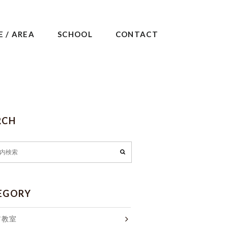
E / AREA
SCHOOL
CONTACT
RCH
EGORY
ア教室