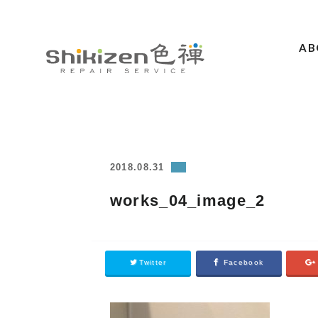
AB
ABOUT
GUIDE
MAGAZINE
2018.08.31
WORKS
works_04_image_2
PRICE / AREA
SCHOOL
Twitter
Facebook
CONTACT
ACCESS