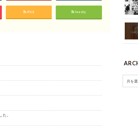
RSS
feedly
ARC
した。