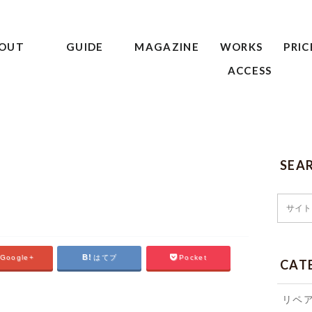
OUT
GUIDE
MAGAZINE
WORKS
PRIC
ACCESS
SEA
Google+
はてブ
Pocket
CAT
リペ