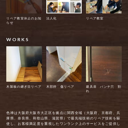
リペア教室休止のお知
法人化
リペア教室
らせ
WORKS
木製板の継ぎ目リペア
木部枠 傷リペア
建具扉 パンチ穴 割
れ
色禅は大阪府大阪市大正区を拠点に関西全域（大阪府、京都府、兵
庫県、奈良県、和歌山県、滋賀県）で最先端技術のリペア技術を駆
使し、お客様満足度を重視したワンランク上のサービスをご提供し