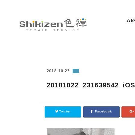
AB
ABOUT
GUIDE
MAGAZINE
2018.10.23
WORKS
20181022_231639542_iO
PRICE / AREA
SCHOOL
Twitter
Facebook
CONTACT
ACCESS