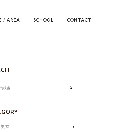
E / AREA
SCHOOL
CONTACT
RCH
EGORY
ア教室