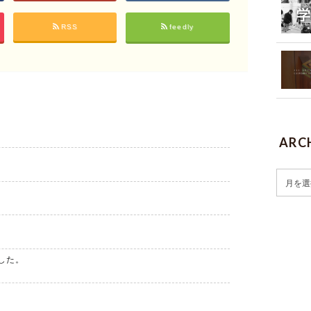
RSS
feedly
ARC
した。