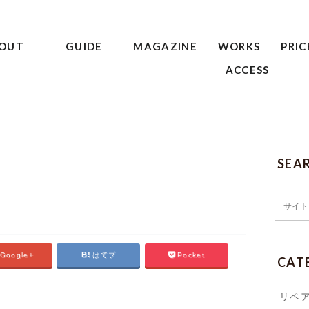
OUT
GUIDE
MAGAZINE
WORKS
PRIC
ACCESS
SEA
S
Google+
はてブ
Pocket
CAT
リペ