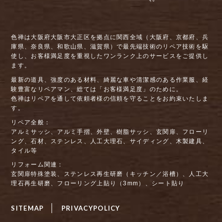
色禅は大阪府大阪市大正区を拠点に関西全域（大阪府、京都府、兵
庫県、奈良県、和歌山県、滋賀県）で最先端技術のリペア技術を駆
使し、お客様満足度を重視したワンランク上のサービスをご提供し
ます。
最新の道具、強度のある材料、綺麗な車や清潔感のある作業服、経
験豊富なリペアマン、総ては「お客様満足度」のために。
色禅はリペアを通して依頼者様の信頼を守ることをお約束いたしま
す。
リペア全般：
アルミサッシ、アルミ手摺、外壁、樹脂サッシ、玄関扉、フローリ
ング、石材、ステンレス、人工大理石、サイディング、木製建具、
タイル等
リフォーム関連：
玄関扉特殊塗装、ステンレス再生研磨（キッチン／浴槽）、人工大
理石再生研磨、フローリング上貼り（3mm）、シート貼り
SITEMAP
PRIVACYPOLICY