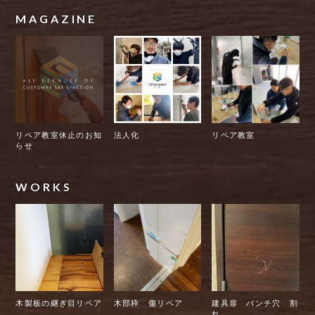
MAGAZINE
リペア教室休止のお知
法人化
リペア教室
らせ
WORKS
木製板の継ぎ目リペア
木部枠 傷リペア
建具扉 パンチ穴 割
れ