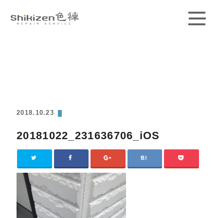
ABOUT
GUIDE
MAGAZINE
2018.10.23
WORKS
20181022_231636706_iOS
PRICE / AREA
SCHOOL
CONTACT
ACCESS