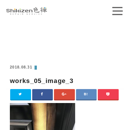
ABOUT
GUIDE
MAGAZINE
2018.08.31
WORKS
works_05_image_3
PRICE / AREA
SCHOOL
CONTACT
ACCESS