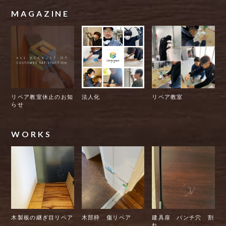
MAGAZINE
リペア教室休止のお知
法人化
リペア教室
らせ
WORKS
木製板の継ぎ目リペア
木部枠 傷リペア
建具扉 パンチ穴 割
れ