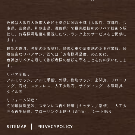
色禅は大阪府大阪市大正区を拠点に関西全域（大阪府、京都府、兵
庫県、奈良県、和歌山県、滋賀県）で最先端技術のリペア技術を駆
使し、お客様満足度を重視したワンランク上のサービスをご提供し
ます。
最新の道具、強度のある材料、綺麗な車や清潔感のある作業服、経
験豊富なリペアマン、総ては「お客様満足度」のために。
色禅はリペアを通して依頼者様の信頼を守ることをお約束いたしま
す。
リペア全般：
アルミサッシ、アルミ手摺、外壁、樹脂サッシ、玄関扉、フローリ
ング、石材、ステンレス、人工大理石、サイディング、木製建具、
タイル等
リフォーム関連：
玄関扉特殊塗装、ステンレス再生研磨（キッチン／浴槽）、人工大
理石再生研磨、フローリング上貼り（3mm）、シート貼り
SITEMAP
PRIVACYPOLICY