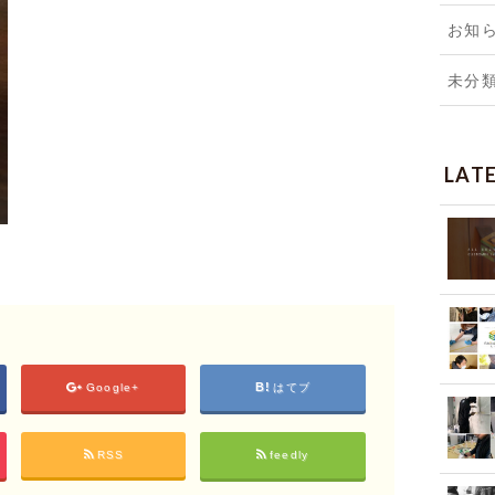
お知
未分
LAT
Google+
はてブ
RSS
feedly