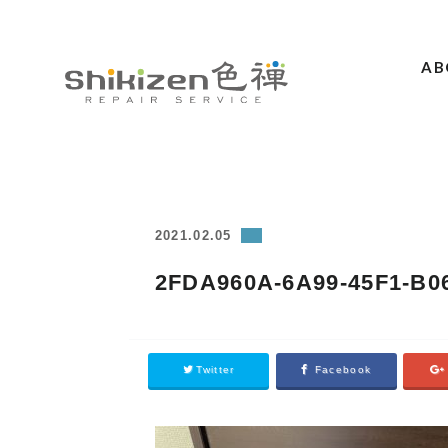
AB
ABOUT
GUIDE
MAGAZINE
2021.02.05
WORKS
2FDA960A-6A99-45F1-B
PRICE / AREA
SCHOOL
Twitter
Facebook
CONTACT
ACCESS