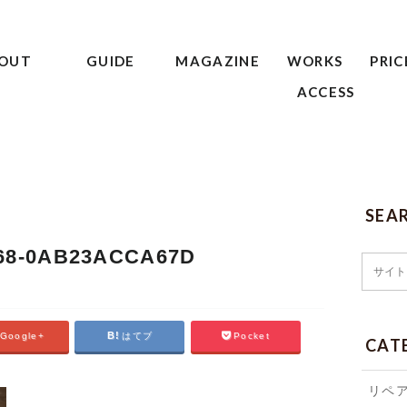
OUT
GUIDE
MAGAZINE
WORKS
PRIC
ACCESS
SEA
068-0AB23ACCA67D
Google+
はてブ
Pocket
CAT
リペ