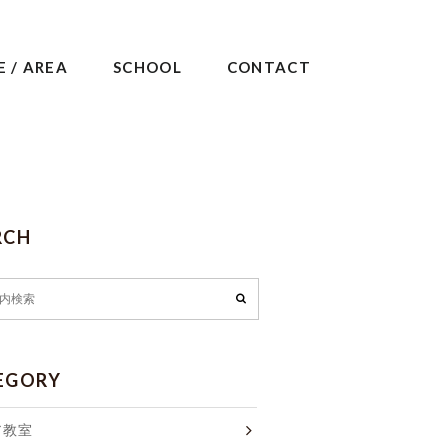
E / AREA
SCHOOL
CONTACT
RCH
EGORY
ア教室