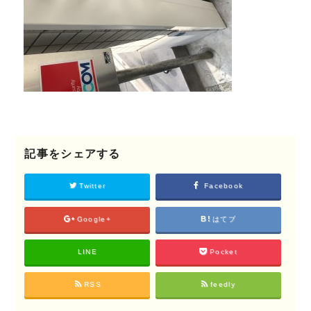
©2018 SHIKIZEN
記事をシェアする
Twitter
Facebook
Google+
はてブ
LINE
Pocket
RSS
feedly