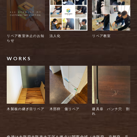
リペア教室休止のお知
法人化
リペア教室
らせ
WORKS
木製板の継ぎ目リペア
木部枠 傷リペア
建具扉 パンチ穴 割
れ