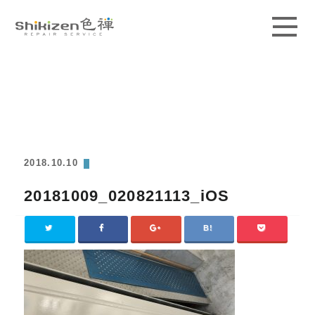
ABOUT
GUIDE
MAGAZINE
2018.10.10
WORKS
20181009_020821113_iOS
PRICE / AREA
SCHOOL
CONTACT
ACCESS