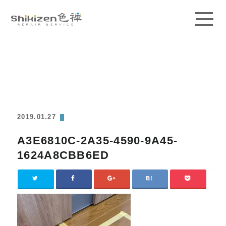
ABOUT
GUIDE
MAGAZINE
2019.01.27
WORKS
A3E6810C-2A35-4590-9A45-
PRICE / AREA
1624A8CBB6ED
SCHOOL
CONTACT
ACCESS