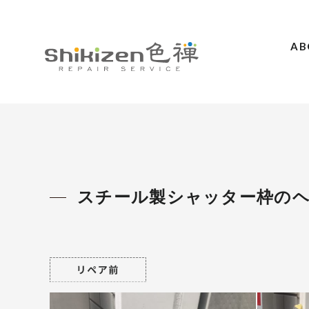
AB
ABOUT
GUIDE
MAGAZINE
WORKS
スチール製シャッター枠の
PRICE / AREA
SCHOOL
CONTACT
ACCESS