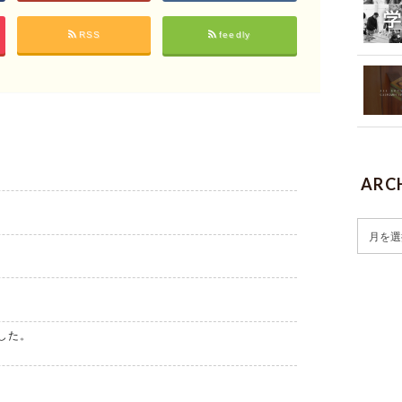
RSS
feedly
ARC
した。