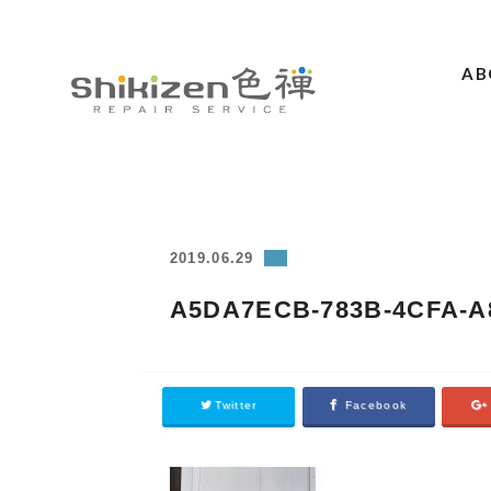
AB
ABOUT
GUIDE
MAGAZINE
2019.06.29
WORKS
A5DA7ECB-783B-4CFA-A
PRICE / AREA
SCHOOL
Twitter
Facebook
CONTACT
ACCESS