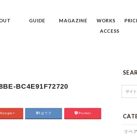
OUT
GUIDE
MAGAZINE
WORKS
PRIC
ACCESS
SEA
8BE-BC4E91F72720
Google+
はてブ
Pocket
CAT
リペ