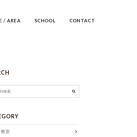
E / AREA
SCHOOL
CONTACT
RCH
EGORY
ア教室